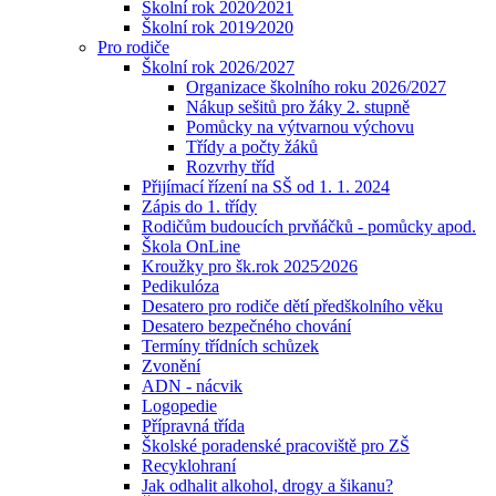
Školní rok 2020⁄2021
Školní rok 2019⁄2020
Pro rodiče
Školní rok 2026/2027
Organizace školního roku 2026/2027
Nákup sešitů pro žáky 2. stupně
Pomůcky na výtvarnou výchovu
Třídy a počty žáků
Rozvrhy tříd
Přijímací řízení na SŠ od 1. 1. 2024
Zápis do 1. třídy
Rodičům budoucích prvňáčků - pomůcky apod.
Škola OnLine
Kroužky pro šk.rok 2025⁄2026
Pedikulóza
Desatero pro rodiče dětí předškolního věku
Desatero bezpečného chování
Termíny třídních schůzek
Zvonění
ADN - nácvik
Logopedie
Přípravná třída
Školské poradenské pracoviště pro ZŠ
Recyklohraní
Jak odhalit alkohol, drogy a šikanu?