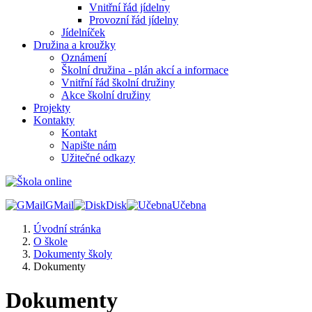
Vnitřní řád jídelny
Provozní řád jídelny
Jídelníček
Družina a kroužky
Oznámení
Školní družina - plán akcí a informace
Vnitřní řád školní družiny
Akce školní družiny
Projekty
Kontakty
Kontakt
Napište nám
Užitečné odkazy
GMail
Disk
Učebna
Úvodní stránka
O škole
Dokumenty školy
Dokumenty
Dokumenty