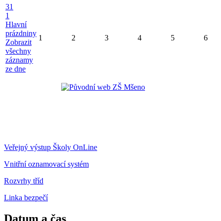
31
1
Hlavní
prázdniny
1
2
3
4
5
6
Zobrazit
všechny
záznamy
ze dne
Veřejný výstup Školy OnLine
Vnitřní oznamovací systém
Rozvrhy tříd
Linka bezpečí
Datum a čas