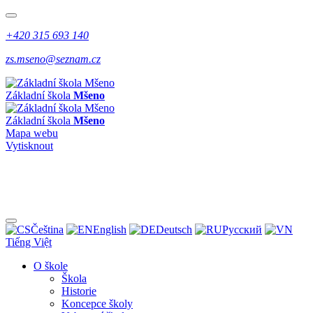
+420 315 693 140
zs.mseno@seznam.cz
Základní škola
Mšeno
Základní škola
Mšeno
Mapa webu
Vytisknout
Čeština
English
Deutsch
Pусский
Tiếng Việt
O škole
Škola
Historie
Koncepce školy