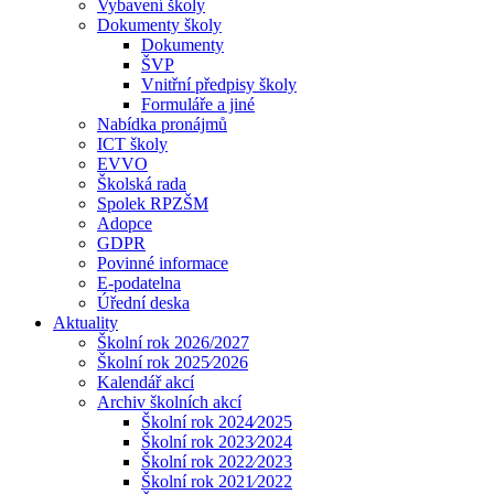
Vybavení školy
Dokumenty školy
Dokumenty
ŠVP
Vnitřní předpisy školy
Formuláře a jiné
Nabídka pronájmů
ICT školy
EVVO
Školská rada
Spolek RPZŠM
Adopce
GDPR
Povinné informace
E-podatelna
Úřední deska
Aktuality
Školní rok 2026/2027
Školní rok 2025⁄2026
Kalendář akcí
Archiv školních akcí
Školní rok 2024⁄2025
Školní rok 2023⁄2024
Školní rok 2022⁄2023
Školní rok 2021⁄2022