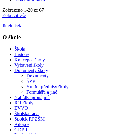
Zobrazeno
1
-
20
ze 67
Zobrazit vše
Jídelníček
O škole
Škola
Historie
Koncepce školy
Vybavení školy
Dokumenty školy
Dokumenty
ŠVP
Vnitřní předpisy školy
Formuláře a jiné
Nabídka pronájmů
ICT školy
EVVO
Školská rada
Spolek RPZŠM
Adopce
GDPR