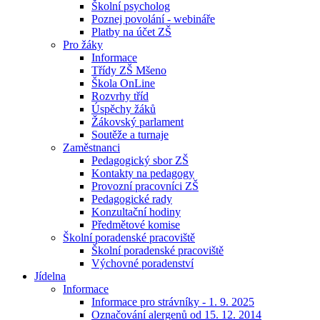
Školní psycholog
Poznej povolání - webináře
Platby na účet ZŠ
Pro žáky
Informace
Třídy ZŠ Mšeno
Škola OnLine
Rozvrhy tříd
Úspěchy žáků
Žákovský parlament
Soutěže a turnaje
Zaměstnanci
Pedagogický sbor ZŠ
Kontakty na pedagogy
Provozní pracovníci ZŠ
Pedagogické rady
Konzultační hodiny
Předmětové komise
Školní poradenské pracoviště
Školní poradenské pracoviště
Výchovné poradenství
Jídelna
Informace
Informace pro strávníky - 1. 9. 2025
Označování alergenů od 15. 12. 2014