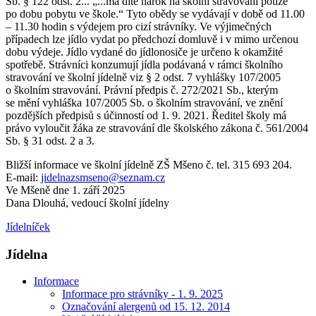
Sb. § 122 odst. 2... „...má dítě nárok na školní stravování pouze
po dobu pobytu ve škole.“ Tyto obědy se vydávají v době od 11.00
– 11.30 hodin s výdejem pro cizí strávníky. Ve výjimečných
případech lze jídlo vydat po předchozí domluvě i v mimo určenou
dobu výdeje. Jídlo vydané do jídlonosiče je určeno k okamžité
spotřebě. Strávníci konzumují jídla podávaná v rámci školního
stravování ve školní jídelně viz § 2 odst. 7 vyhlášky 107/2005
o školním stravování. Právní předpis č. 272/2021 Sb., kterým
se mění vyhláška 107/2005 Sb. o školním stravování, ve znění
pozdějších předpisů s účinností od 1. 9. 2021. Ředitel školy má
právo vyloučit žáka ze stravování dle školského zákona č. 561/2004
Sb. § 31 odst. 2 a 3.
Bližší informace ve školní jídelně ZŠ Mšeno č. tel. 315 693 204.
E-mail:
jidelnazsmseno@seznam.cz
Ve Mšeně dne 1. září 2025
Dana Dlouhá, vedoucí školní jídelny
Jídelníček
Jídelna
Informace
Informace pro strávníky - 1. 9. 2025
Označování alergenů od 15. 12. 2014