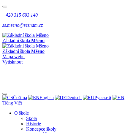
+420 315 693 140
zs.mseno@seznam.cz
Základní škola
Mšeno
Základní škola
Mšeno
Mapa webu
Vytisknout
Čeština
English
Deutsch
Pусский
Tiếng Việt
O škole
Škola
Historie
Koncepce školy