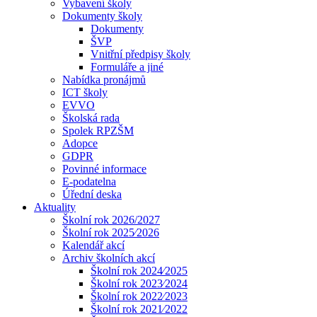
Vybavení školy
Dokumenty školy
Dokumenty
ŠVP
Vnitřní předpisy školy
Formuláře a jiné
Nabídka pronájmů
ICT školy
EVVO
Školská rada
Spolek RPZŠM
Adopce
GDPR
Povinné informace
E-podatelna
Úřední deska
Aktuality
Školní rok 2026/2027
Školní rok 2025⁄2026
Kalendář akcí
Archiv školních akcí
Školní rok 2024⁄2025
Školní rok 2023⁄2024
Školní rok 2022⁄2023
Školní rok 2021⁄2022