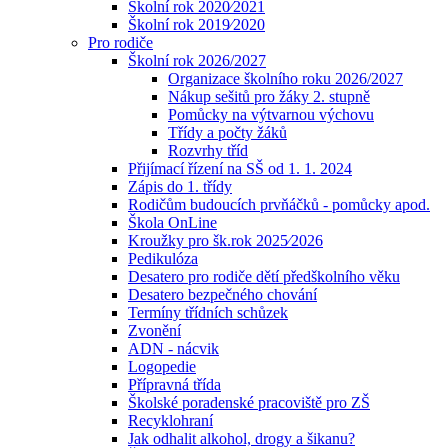
Školní rok 2020⁄2021
Školní rok 2019⁄2020
Pro rodiče
Školní rok 2026/2027
Organizace školního roku 2026/2027
Nákup sešitů pro žáky 2. stupně
Pomůcky na výtvarnou výchovu
Třídy a počty žáků
Rozvrhy tříd
Přijímací řízení na SŠ od 1. 1. 2024
Zápis do 1. třídy
Rodičům budoucích prvňáčků - pomůcky apod.
Škola OnLine
Kroužky pro šk.rok 2025⁄2026
Pedikulóza
Desatero pro rodiče dětí předškolního věku
Desatero bezpečného chování
Termíny třídních schůzek
Zvonění
ADN - nácvik
Logopedie
Přípravná třída
Školské poradenské pracoviště pro ZŠ
Recyklohraní
Jak odhalit alkohol, drogy a šikanu?