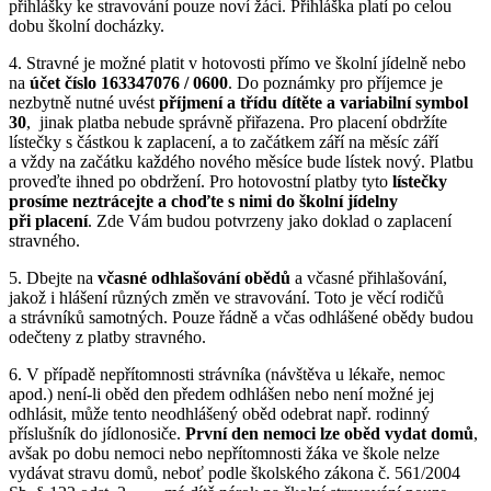
přihlášky ke stravování pouze noví žáci. Přihláška platí po celou
dobu školní docházky.
4. Stravné je možné platit v hotovosti přímo ve školní jídelně nebo
na
účet číslo 163347076 / 0600
. Do poznámky pro příjemce je
nezbytně nutné uvést
příjmení a třídu dítěte a variabilní symbol
30
, jinak platba nebude správně přiřazena. Pro placení obdržíte
lístečky s částkou k zaplacení, a to začátkem září na měsíc září
a vždy na začátku každého nového měsíce bude lístek nový. Platbu
proveďte ihned po obdržení. Pro hotovostní platby tyto
lístečky
prosíme neztrácejte a choďte s nimi do školní jídelny
při placení
. Zde Vám budou potvrzeny jako doklad o zaplacení
stravného.
5. Dbejte na
včasné odhlašování obědů
a včasné přihlašování,
jakož i hlášení různých změn ve stravování. Toto je věcí rodičů
a strávníků samotných. Pouze řádně a včas odhlášené obědy budou
odečteny z platby stravného.
6. V případě nepřítomnosti strávníka (návštěva u lékaře, nemoc
apod.) není-li oběd den předem odhlášen nebo není možné jej
odhlásit, může tento neodhlášený oběd odebrat např. rodinný
příslušník do jídlonosiče.
První den nemoci lze oběd vydat domů
,
avšak po dobu nemoci nebo nepřítomnosti žáka ve škole nelze
vydávat stravu domů, neboť podle školského zákona č. 561/2004