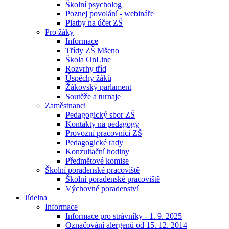
Školní psycholog
Poznej povolání - webináře
Platby na účet ZŠ
Pro žáky
Informace
Třídy ZŠ Mšeno
Škola OnLine
Rozvrhy tříd
Úspěchy žáků
Žákovský parlament
Soutěže a turnaje
Zaměstnanci
Pedagogický sbor ZŠ
Kontakty na pedagogy
Provozní pracovníci ZŠ
Pedagogické rady
Konzultační hodiny
Předmětové komise
Školní poradenské pracoviště
Školní poradenské pracoviště
Výchovné poradenství
Jídelna
Informace
Informace pro strávníky - 1. 9. 2025
Označování alergenů od 15. 12. 2014