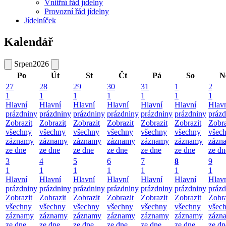
Vnitřní řád jídelny
Provozní řád jídelny
Jídelníček
Kalendář
Srpen
2026
Po
Út
St
Čt
Pá
So
N
27
28
29
30
31
1
2
1
1
1
1
1
1
1
Hlavní
Hlavní
Hlavní
Hlavní
Hlavní
Hlavní
Hlav
prázdniny
prázdniny
prázdniny
prázdniny
prázdniny
prázdniny
prázd
Zobrazit
Zobrazit
Zobrazit
Zobrazit
Zobrazit
Zobrazit
Zobra
všechny
všechny
všechny
všechny
všechny
všechny
všec
záznamy
záznamy
záznamy
záznamy
záznamy
záznamy
zázn
ze dne
ze dne
ze dne
ze dne
ze dne
ze dne
ze dn
3
4
5
6
7
8
9
1
1
1
1
1
1
1
Hlavní
Hlavní
Hlavní
Hlavní
Hlavní
Hlavní
Hlav
prázdniny
prázdniny
prázdniny
prázdniny
prázdniny
prázdniny
prázd
Zobrazit
Zobrazit
Zobrazit
Zobrazit
Zobrazit
Zobrazit
Zobra
všechny
všechny
všechny
všechny
všechny
všechny
všec
záznamy
záznamy
záznamy
záznamy
záznamy
záznamy
zázn
ze dne
ze dne
ze dne
ze dne
ze dne
ze dne
ze dn