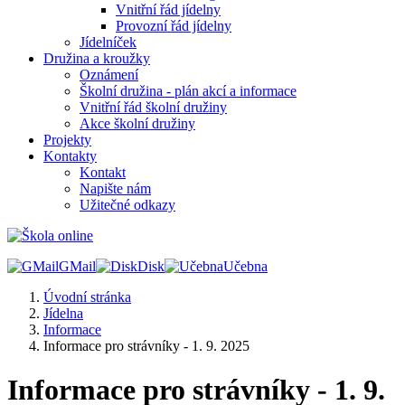
Vnitřní řád jídelny
Provozní řád jídelny
Jídelníček
Družina a kroužky
Oznámení
Školní družina - plán akcí a informace
Vnitřní řád školní družiny
Akce školní družiny
Projekty
Kontakty
Kontakt
Napište nám
Užitečné odkazy
GMail
Disk
Učebna
Úvodní stránka
Jídelna
Informace
Informace pro strávníky - 1. 9. 2025
Informace pro strávníky - 1. 9.