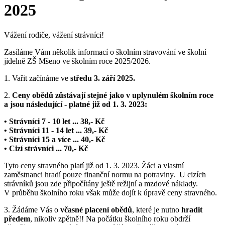
2025
Vážení rodiče, vážení strávníci!
Zasíláme Vám několik informací o školním stravování ve školní
jídelně ZŠ Mšeno ve školním roce 2025/2026.
1. Vařit začínáme ve
středu 3. září 2025.
2.
Ceny obědů zůstávají stejné jako v uplynulém školním roce
a jsou následující - platné již od 1. 3. 2023:
• Strávníci 7 - 10 let ... 38,- Kč
• Strávníci 11 - 14 let ... 39,- Kč
• Strávníci 15 a více ... 40,- Kč
• Cizí strávníci ... 70,- Kč
Tyto ceny stravného platí již od 1. 3. 2023. Žáci a vlastní
zaměstnanci hradí pouze finanční normu na potraviny. U cizích
strávníků jsou zde připočítány ještě režijní a mzdové náklady.
V průběhu školního roku však může dojít k úpravě ceny stravného.
3. Žádáme Vás o
včasné placení obědů
, které je nutno
hradit
předem
, nikoliv zpětně!! Na počátku školního roku obdrží