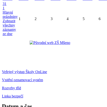
31
1
Hlavní
prázdniny
1
2
3
4
5
6
Zobrazit
všechny
záznamy
ze dne
Veřejný výstup Školy OnLine
Vnitřní oznamovací systém
Rozvrhy tříd
Linka bezpečí
Datum a čas