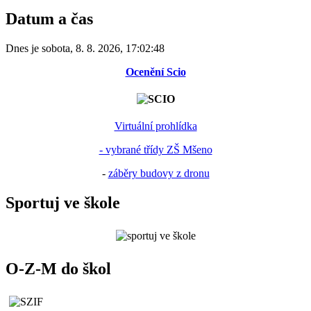
Datum a čas
Dnes je
sobota
,
8. 8. 2026
,
17:02:48
Ocenění Scio
Virtuální prohlídka
- vybrané třídy ZŠ Mšeno
-
záběry budovy z dronu
Sportuj ve škole
O-Z-M do škol