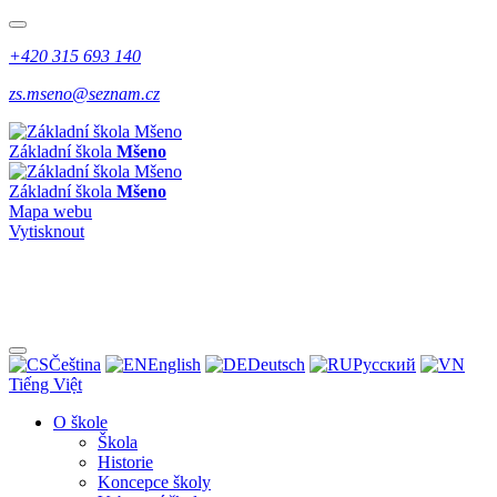
+420 315 693 140
zs.mseno@seznam.cz
Základní škola
Mšeno
Základní škola
Mšeno
Mapa webu
Vytisknout
Čeština
English
Deutsch
Pусский
Tiếng Việt
O škole
Škola
Historie
Koncepce školy