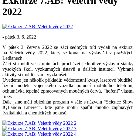
Exkurze 7.AB: Veletrh vědy
2022
- pátek 3. 6. 2022
V pátek 3. června 2022 se žáci sedmých tříd vydali na exkurzi
na Veletrh vědy 2022, který se konal na výstavišti v pražských
Letňanech.
Žáci si mohli ve skupinkách procházet jednotlivé výstavní stánky
vysokých škol, výzkumných ústavů a dalších institucí. Vybrané
aktivity si mohli i sami vyzkoušet.
Uvedeme jen několik příkladů: vědomostní kvízy, laserové bludiště,
řízení modelu vojenského vozidla pomocí mobilního telefonu,
ochutnávka tepelně zpracovaných moučných červů, “hoření” vlastní
ruky.
Dále jsme měli objednán program v sále s názvem “Science Show
IQLandia Liberec”, kde jsme mohli spatřit mnoho zajímavých
fyzikálních a chemických pokusů.