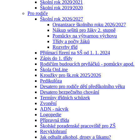
Školní rok 2020⁄2021
Školní rok 2019⁄2020
Pro rodiče
Školní rok 2026/2027
Organizace školního roku 2026/2027
Nákup sešitů pro žáky 2. stupně
Pomůcky na výtvarnou výchovu
Třídy a počty žáků
Rozvrhy tříd
Přijímací řízení na SŠ od 1. 1. 2024
Zápis do 1. třídy
Rodičům budoucích prvňáčků - pomůcky apod.
Škola OnLine
Kroužky pro šk.rok 2025⁄2026
Pedikulóza
Desatero pro rodiče dětí předškolního věku
Desatero bezpečného chování
Termíny třídních schůzek
Zvonění
ADN - nácvik
Logopedie
Přípravná třída
Školské poradenské pracoviště pro ZŠ
Recyklohraní
Jak odhalit alkohol, drogy a šikanu?