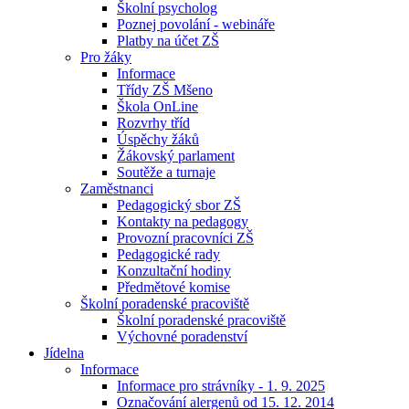
Školní psycholog
Poznej povolání - webináře
Platby na účet ZŠ
Pro žáky
Informace
Třídy ZŠ Mšeno
Škola OnLine
Rozvrhy tříd
Úspěchy žáků
Žákovský parlament
Soutěže a turnaje
Zaměstnanci
Pedagogický sbor ZŠ
Kontakty na pedagogy
Provozní pracovníci ZŠ
Pedagogické rady
Konzultační hodiny
Předmětové komise
Školní poradenské pracoviště
Školní poradenské pracoviště
Výchovné poradenství
Jídelna
Informace
Informace pro strávníky - 1. 9. 2025
Označování alergenů od 15. 12. 2014