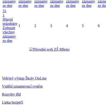
záznamy
záznamy
záznamy
záznamy
záznamy
záznamy
zázn
ze dne
ze dne
ze dne
ze dne
ze dne
ze dne
ze dn
31
1
Hlavní
prázdniny
1
2
3
4
5
6
Zobrazit
všechny
záznamy
ze dne
Veřejný výstup Školy OnLine
Vnitřní oznamovací systém
Rozvrhy tříd
Linka bezpečí