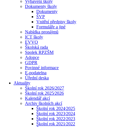
Vybavení školy
Dokumenty školy
Dokumenty
ŠVP
Vnitřní předpisy školy
Formuláře a jiné
Nabídka pronájmů
ICT školy
EVVO
Školská rada
Spolek RPZŠM
Adopce
GDPR
Povinné informace
E-podatelna
Úřední deska
Aktuality
Školní rok 2026/2027
Školní rok 2025⁄2026
Kalendář akcí
Archiv školních akcí
Školní rok 2024⁄2025
Školní rok 2023⁄2024
Školní rok 2022⁄2023
Školní rok 2021⁄2022