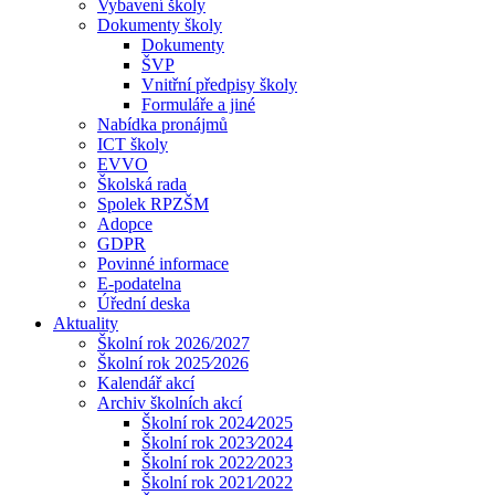
Vybavení školy
Dokumenty školy
Dokumenty
ŠVP
Vnitřní předpisy školy
Formuláře a jiné
Nabídka pronájmů
ICT školy
EVVO
Školská rada
Spolek RPZŠM
Adopce
GDPR
Povinné informace
E-podatelna
Úřední deska
Aktuality
Školní rok 2026/2027
Školní rok 2025⁄2026
Kalendář akcí
Archiv školních akcí
Školní rok 2024⁄2025
Školní rok 2023⁄2024
Školní rok 2022⁄2023
Školní rok 2021⁄2022