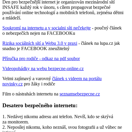
Den pro bezpečnější internet je organizován mezinárodní sítí
INSAFE každý rok v únoru, s cílem propagovat bezpečné
používání online technologií a mobilních telefonů, zejména dětmi
a mládeží.
Soukromí na internetu a v socialni síti nečekejte
- poučný článek
o nebezpečích nejen na FACEBOOKu
Rizika sociálních sítí a Webu 3.0 v praxi
- článek na lupa.cz jak
snadno je FACEBOOK zneužitelný
Příručka pro rodiče - odkaz na pdf soubor
Videopohádky na webu bezpecne-online.cz
Velmi zajímavý a varovný
článek s videem na portálu
novinky.cz
pro žáky i rodiče
Film o nástrahách internetu na
seznamsebezpecne.cz
Desatero bezpečného internetu:
1. Nedávej nikomu adresu ani telefon. Nevíš, kdo se skrývá
za monitorem.
2. Neposílej nikomu, koho neznáš, svou fotografii a už vůbec ne