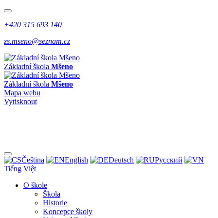
+420 315 693 140
zs.mseno@seznam.cz
Základní škola
Mšeno
Základní škola
Mšeno
Mapa webu
Vytisknout
Čeština
English
Deutsch
Pусский
Tiếng Việt
O škole
Škola
Historie
Koncepce školy