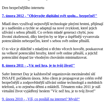
Den bezpečnějšího internetu
7. února 2012 - "Objevujte digitální svět spolu... bezpečně!"
Mladí dnes využívají nejnovější technologie plnými hrstmi, přijímají
je s nadšením a rychle se adaptují na nové zvyklosti, které jejich
užívání s sebou přináší. Co ovšem mladé generaci chybí, jsou
životní zkušenosti, díky kterým by se lépe a úspěšněji vyvarovala
potenciálním nebezpečím, které s sebou svět online přináší.
O to více je důležité s mladými o těchto věcech hovořit, poukazovat
na veškeré potenciální hrozby, které svět online přináší, a jejichž
potenciální dopad lze vhodným chováním minimalizovat.
8. února 2011 - „Víc než hra, je to tvůj život!"
Safer Internet Day je každoročně organizován mezinárodní sítí
INSAFE počátkem února. Jeho cílem je propagovat po celém světě
bezpečnější a zodpovědnější užívání online technologií a mobilních
telefonů, a to zejména dětmi a mládeží. Tématem roku 2011 je náš
virtuální život vyjádřený heslem "Víc než hra, je to tvůj život!"
9. února 2010 - „Víš, co posíláš na internet? Mysli!“