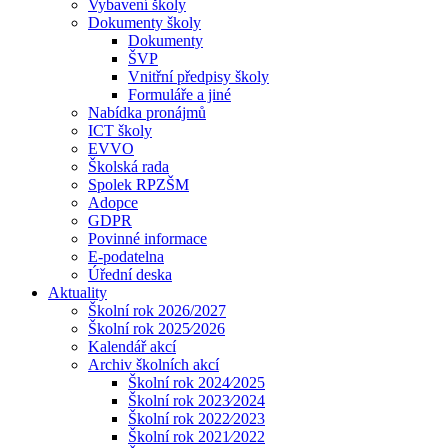
Vybavení školy
Dokumenty školy
Dokumenty
ŠVP
Vnitřní předpisy školy
Formuláře a jiné
Nabídka pronájmů
ICT školy
EVVO
Školská rada
Spolek RPZŠM
Adopce
GDPR
Povinné informace
E-podatelna
Úřední deska
Aktuality
Školní rok 2026/2027
Školní rok 2025⁄2026
Kalendář akcí
Archiv školních akcí
Školní rok 2024⁄2025
Školní rok 2023⁄2024
Školní rok 2022⁄2023
Školní rok 2021⁄2022