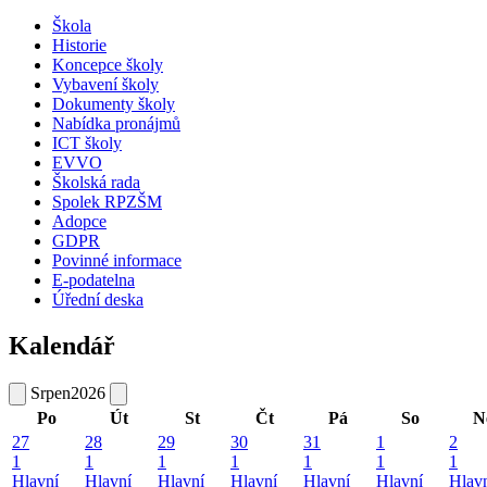
Škola
Historie
Koncepce školy
Vybavení školy
Dokumenty školy
Nabídka pronájmů
ICT školy
EVVO
Školská rada
Spolek RPZŠM
Adopce
GDPR
Povinné informace
E-podatelna
Úřední deska
Kalendář
Srpen
2026
Po
Út
St
Čt
Pá
So
N
27
28
29
30
31
1
2
1
1
1
1
1
1
1
Hlavní
Hlavní
Hlavní
Hlavní
Hlavní
Hlavní
Hlav