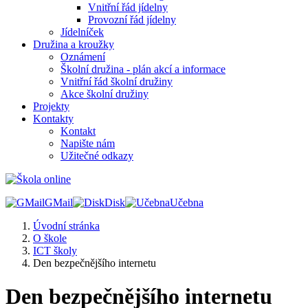
Vnitřní řád jídelny
Provozní řád jídelny
Jídelníček
Družina a kroužky
Oznámení
Školní družina - plán akcí a informace
Vnitřní řád školní družiny
Akce školní družiny
Projekty
Kontakty
Kontakt
Napište nám
Užitečné odkazy
GMail
Disk
Učebna
Úvodní stránka
O škole
ICT školy
Den bezpečnějšího internetu
Den bezpečnějšího internetu