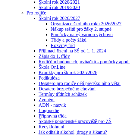
Školní rok 2020⁄2021
Školní rok 2019⁄2020
Pro rodiče
Školní rok 2026/2027
Organizace školního roku 2026/2027
Nákup sešitů pro žáky 2. stupně
Pomůcky na výtvarnou výchovu
Třídy a počty žáků
Rozvrhy tříd
Přijímací řízení na SŠ od 1. 1. 2024
Zápis do 1. třídy
Rodičům budoucích prvňáčků - pomůcky apod.
Škola OnLine
Kroužky pro šk.rok 2025⁄2026
Pedikulóza
Desatero pro rodiče dětí předškolního věku
Desatero bezpečného chování
Termíny třídních schůzek
Zvonění
ADN - nácvik
Logopedie
Přípravná třída
Školské poradenské pracoviště pro ZŠ
Recyklohraní
Jak odhalit alkohol, drogy a šikanu?