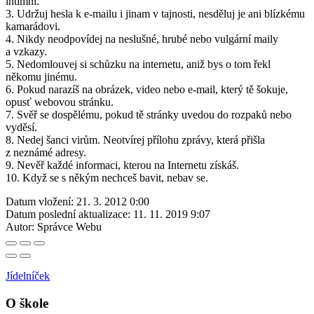
intimní.
3. Udržuj hesla k e-mailu i jinam v tajnosti, nesděluj je ani blízkému
kamarádovi.
4. Nikdy neodpovídej na neslušné, hrubé nebo vulgární maily
a vzkazy.
5. Nedomlouvej si schůzku na internetu, aniž bys o tom řekl
někomu jinému.
6. Pokud narazíš na obrázek, video nebo e-mail, který tě šokuje,
opusť webovou stránku.
7. Svěř se dospělému, pokud tě stránky uvedou do rozpaků nebo
vyděsí.
8. Nedej šanci virům. Neotvírej přílohu zprávy, která přišla
z neznámé adresy.
9. Nevěř každé informaci, kterou na Internetu získáš.
10. Když se s někým nechceš bavit, nebav se.
Datum vložení:
21. 3. 2012 0:00
Datum poslední aktualizace:
11. 11. 2019 9:07
Autor:
Správce Webu
Jídelníček
O škole