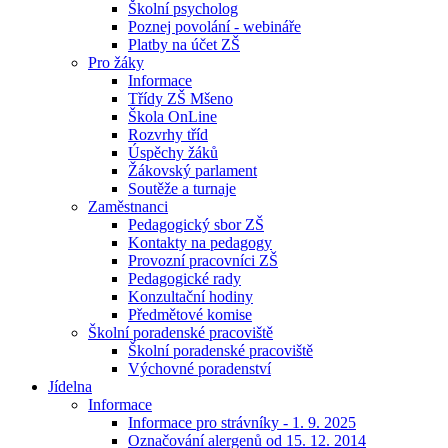
Školní psycholog
Poznej povolání - webináře
Platby na účet ZŠ
Pro žáky
Informace
Třídy ZŠ Mšeno
Škola OnLine
Rozvrhy tříd
Úspěchy žáků
Žákovský parlament
Soutěže a turnaje
Zaměstnanci
Pedagogický sbor ZŠ
Kontakty na pedagogy
Provozní pracovníci ZŠ
Pedagogické rady
Konzultační hodiny
Předmětové komise
Školní poradenské pracoviště
Školní poradenské pracoviště
Výchovné poradenství
Jídelna
Informace
Informace pro strávníky - 1. 9. 2025
Označování alergenů od 15. 12. 2014