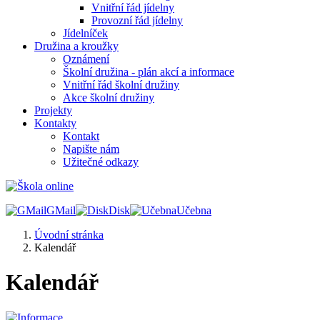
Vnitřní řád jídelny
Provozní řád jídelny
Jídelníček
Družina a kroužky
Oznámení
Školní družina - plán akcí a informace
Vnitřní řád školní družiny
Akce školní družiny
Projekty
Kontakty
Kontakt
Napište nám
Užitečné odkazy
GMail
Disk
Učebna
Úvodní stránka
Kalendář
Kalendář