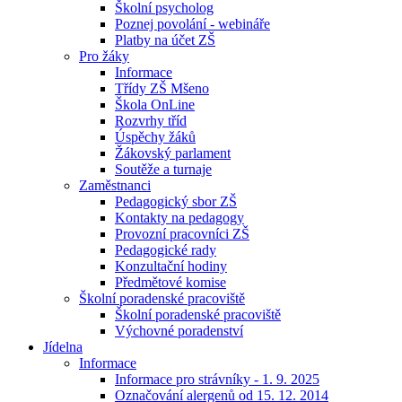
Školní psycholog
Poznej povolání - webináře
Platby na účet ZŠ
Pro žáky
Informace
Třídy ZŠ Mšeno
Škola OnLine
Rozvrhy tříd
Úspěchy žáků
Žákovský parlament
Soutěže a turnaje
Zaměstnanci
Pedagogický sbor ZŠ
Kontakty na pedagogy
Provozní pracovníci ZŠ
Pedagogické rady
Konzultační hodiny
Předmětové komise
Školní poradenské pracoviště
Školní poradenské pracoviště
Výchovné poradenství
Jídelna
Informace
Informace pro strávníky - 1. 9. 2025
Označování alergenů od 15. 12. 2014