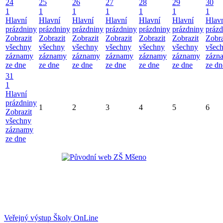
24
25
26
27
28
29
30
1
1
1
1
1
1
1
Hlavní
Hlavní
Hlavní
Hlavní
Hlavní
Hlavní
Hlav
prázdniny
prázdniny
prázdniny
prázdniny
prázdniny
prázdniny
prázd
Zobrazit
Zobrazit
Zobrazit
Zobrazit
Zobrazit
Zobrazit
Zobra
všechny
všechny
všechny
všechny
všechny
všechny
všec
záznamy
záznamy
záznamy
záznamy
záznamy
záznamy
zázn
ze dne
ze dne
ze dne
ze dne
ze dne
ze dne
ze dn
31
1
Hlavní
prázdniny
1
2
3
4
5
6
Zobrazit
všechny
záznamy
ze dne
Veřejný výstup Školy OnLine