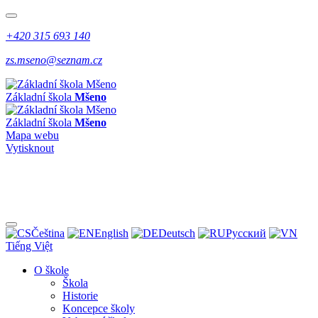
+420 315 693 140
zs.mseno@seznam.cz
Základní škola
Mšeno
Základní škola
Mšeno
Mapa webu
Vytisknout
Čeština
English
Deutsch
Pусский
Tiếng Việt
O škole
Škola
Historie
Koncepce školy