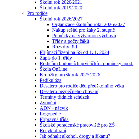
Školní rok 2020⁄2021
Školní rok 2019⁄2020
Pro rodiče
Školní rok 2026/2027
Organizace školního roku 2026/2027
Nákup sešitů pro žáky 2. stupně
Pomůcky na výtvarnou výchovu
Třídy a počty žáků
Rozvrhy tříd
Přijímací řízení na SŠ od 1. 1. 2024
Zápis do 1. třídy
Rodičům budoucích prvňáčků - pomůcky apod.
Škola OnLine
Kroužky pro šk.rok 2025⁄2026
Pedikulóza
Desatero pro rodiče dětí předškolního věku
Desatero bezpečného chování
Termíny třídních schůzek
Zvonění
ADN - nácvik
Logopedie
Přípravná třída
Školské poradenské pracoviště pro ZŠ
Recyklohraní
Jak odhalit alkohol, drogy a šikanu?