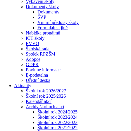
Vybavení školy
Dokumenty školy
Dokumenty
ŠVP
Vnitřní předpisy školy
Formuláře a jiné
Nabídka pronájmů
ICT školy
EVVO
Školská rada
Spolek RPZŠM
Adopce
GDPR
Povinné informace
E-podatelna
Úřední deska
Aktuality
Školní rok 2026/2027
Školní rok 2025⁄2026
Kalendář akcí
Archiv školních akcí
Školní rok 2024⁄2025
Školní rok 2023⁄2024
Školní rok 2022⁄2023
Školní rok 2021⁄2022