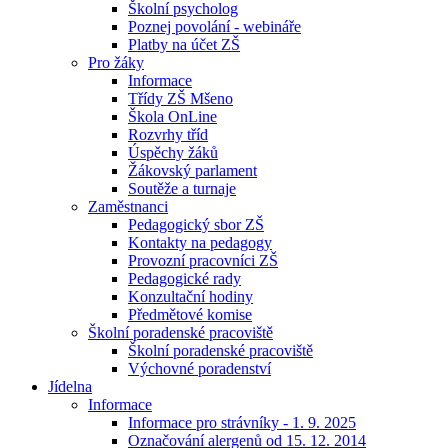
Školní psycholog
Poznej povolání - webináře
Platby na účet ZŠ
Pro žáky
Informace
Třídy ZŠ Mšeno
Škola OnLine
Rozvrhy tříd
Úspěchy žáků
Žákovský parlament
Soutěže a turnaje
Zaměstnanci
Pedagogický sbor ZŠ
Kontakty na pedagogy
Provozní pracovníci ZŠ
Pedagogické rady
Konzultační hodiny
Předmětové komise
Školní poradenské pracoviště
Školní poradenské pracoviště
Výchovné poradenství
Jídelna
Informace
Informace pro strávníky - 1. 9. 2025
Označování alergenů od 15. 12. 2014