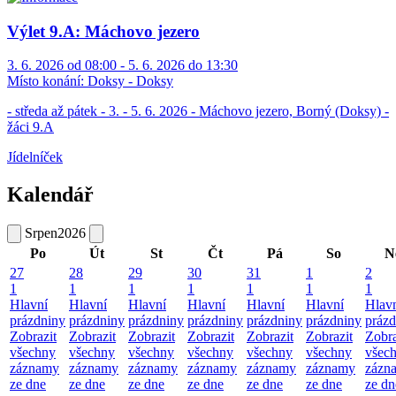
Výlet 9.A: Máchovo jezero
3. 6. 2026 od 08:00 - 5. 6. 2026 do 13:30
Místo konání:
Doksy - Doksy
- středa až pátek - 3. - 5. 6. 2026 - Máchovo jezero, Borný (Doksy) -
žáci 9.A
Jídelníček
Kalendář
Srpen
2026
Po
Út
St
Čt
Pá
So
N
27
28
29
30
31
1
2
1
1
1
1
1
1
1
Hlavní
Hlavní
Hlavní
Hlavní
Hlavní
Hlavní
Hlav
prázdniny
prázdniny
prázdniny
prázdniny
prázdniny
prázdniny
prázd
Zobrazit
Zobrazit
Zobrazit
Zobrazit
Zobrazit
Zobrazit
Zobra
všechny
všechny
všechny
všechny
všechny
všechny
všec
záznamy
záznamy
záznamy
záznamy
záznamy
záznamy
zázn
ze dne
ze dne
ze dne
ze dne
ze dne
ze dne
ze dn