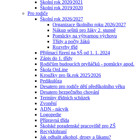
Školní rok 2020⁄2021
Školní rok 2019⁄2020
Pro rodiče
Školní rok 2026/2027
Organizace školního roku 2026/2027
Nákup sešitů pro žáky 2. stupně
Pomůcky na výtvarnou výchovu
Třídy a počty žáků
Rozvrhy tříd
Přijímací řízení na SŠ od 1. 1. 2024
Zápis do 1. třídy
Rodičům budoucích prvňáčků - pomůcky apod.
Škola OnLine
Kroužky pro šk.rok 2025⁄2026
Pedikulóza
Desatero pro rodiče dětí předškolního věku
Desatero bezpečného chování
Termíny třídních schůzek
Zvonění
ADN - nácvik
Logopedie
Přípravná třída
Školské poradenské pracoviště pro ZŠ
Recyklohraní
Jak odhalit alkohol, drogy a šikanu?