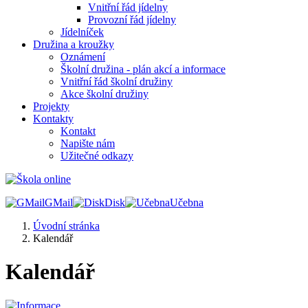
Vnitřní řád jídelny
Provozní řád jídelny
Jídelníček
Družina a kroužky
Oznámení
Školní družina - plán akcí a informace
Vnitřní řád školní družiny
Akce školní družiny
Projekty
Kontakty
Kontakt
Napište nám
Užitečné odkazy
GMail
Disk
Učebna
Úvodní stránka
Kalendář
Kalendář