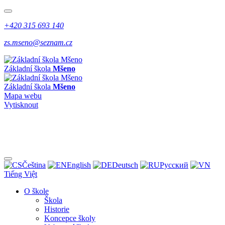
+420 315 693 140
zs.mseno@seznam.cz
Základní škola
Mšeno
Základní škola
Mšeno
Mapa webu
Vytisknout
Čeština
English
Deutsch
Pусский
Tiếng Việt
O škole
Škola
Historie
Koncepce školy