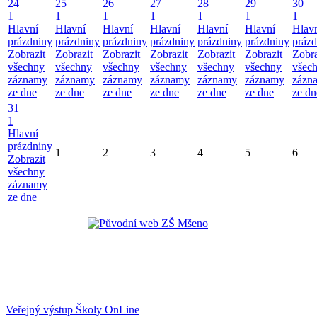
24
25
26
27
28
29
30
1
1
1
1
1
1
1
Hlavní
Hlavní
Hlavní
Hlavní
Hlavní
Hlavní
Hlav
prázdniny
prázdniny
prázdniny
prázdniny
prázdniny
prázdniny
prázd
Zobrazit
Zobrazit
Zobrazit
Zobrazit
Zobrazit
Zobrazit
Zobra
všechny
všechny
všechny
všechny
všechny
všechny
všec
záznamy
záznamy
záznamy
záznamy
záznamy
záznamy
zázn
ze dne
ze dne
ze dne
ze dne
ze dne
ze dne
ze dn
31
1
Hlavní
prázdniny
1
2
3
4
5
6
Zobrazit
všechny
záznamy
ze dne
Veřejný výstup Školy OnLine