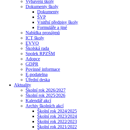
Vybavení školy
Dokumenty školy
Dokumenty
ŠVP
Vnitřní předpisy školy
Formuláře a jiné
Nabídka pronájmů
ICT školy
EVVO
Školská rada
Spolek RPZŠM
Adopce
GDPR
Povinné informace
E-podatelna
Úřední deska
Aktuality
Školní rok 2026/2027
Školní rok 2025⁄2026
Kalendář akcí
Archiv školních akcí
Školní rok 2024⁄2025
Školní rok 2023⁄2024
Školní rok 2022⁄2023
Školní rok 2021⁄2022