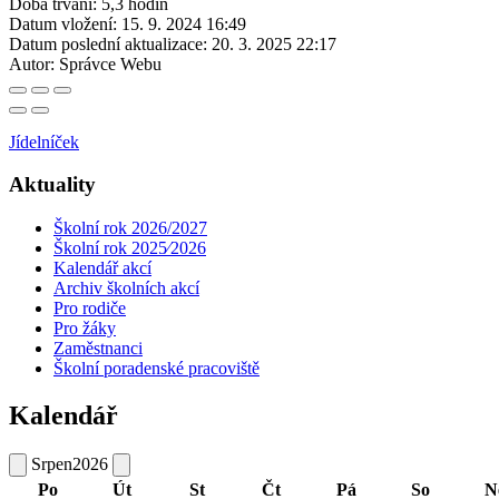
Doba trvání: 5,3 hodin
Datum vložení:
15. 9. 2024 16:49
Datum poslední aktualizace:
20. 3. 2025 22:17
Autor:
Správce Webu
Jídelníček
Aktuality
Školní rok 2026/2027
Školní rok 2025⁄2026
Kalendář akcí
Archiv školních akcí
Pro rodiče
Pro žáky
Zaměstnanci
Školní poradenské pracoviště
Kalendář
Srpen
2026
Po
Út
St
Čt
Pá
So
N