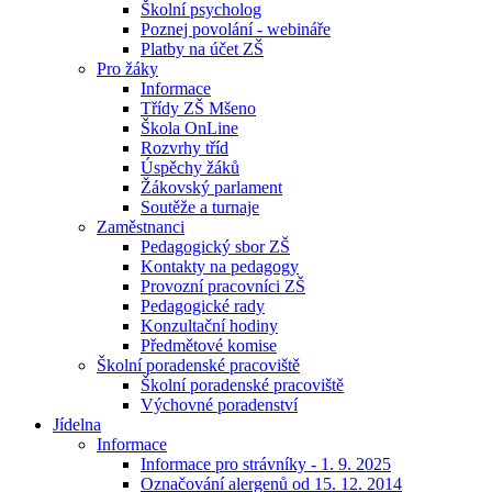
Školní psycholog
Poznej povolání - webináře
Platby na účet ZŠ
Pro žáky
Informace
Třídy ZŠ Mšeno
Škola OnLine
Rozvrhy tříd
Úspěchy žáků
Žákovský parlament
Soutěže a turnaje
Zaměstnanci
Pedagogický sbor ZŠ
Kontakty na pedagogy
Provozní pracovníci ZŠ
Pedagogické rady
Konzultační hodiny
Předmětové komise
Školní poradenské pracoviště
Školní poradenské pracoviště
Výchovné poradenství
Jídelna
Informace
Informace pro strávníky - 1. 9. 2025
Označování alergenů od 15. 12. 2014