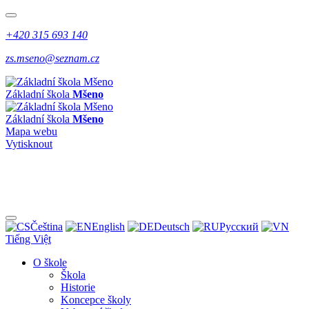
+420 315 693 140
zs.mseno@seznam.cz
Základní škola
Mšeno
Základní škola
Mšeno
Mapa webu
Vytisknout
Čeština
English
Deutsch
Pусский
Tiếng Việt
O škole
Škola
Historie
Koncepce školy