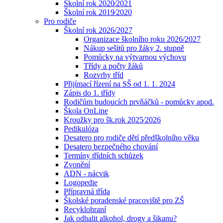
Školní rok 2020⁄2021
Školní rok 2019⁄2020
Pro rodiče
Školní rok 2026/2027
Organizace školního roku 2026/2027
Nákup sešitů pro žáky 2. stupně
Pomůcky na výtvarnou výchovu
Třídy a počty žáků
Rozvrhy tříd
Přijímací řízení na SŠ od 1. 1. 2024
Zápis do 1. třídy
Rodičům budoucích prvňáčků - pomůcky apod.
Škola OnLine
Kroužky pro šk.rok 2025⁄2026
Pedikulóza
Desatero pro rodiče dětí předškolního věku
Desatero bezpečného chování
Termíny třídních schůzek
Zvonění
ADN - nácvik
Logopedie
Přípravná třída
Školské poradenské pracoviště pro ZŠ
Recyklohraní
Jak odhalit alkohol, drogy a šikanu?