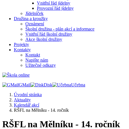
Vnitřní řád jídelny
Provozní řád jídelny
Jídelníček
Družina a kroužky
Oznámení
Školní družina - plán akcí a informace
Vnitřní řád školní družiny
Akce školní družiny
Projekty
Kontakty
Kontakt
Napište nám
Užitečné odkazy
GMail
Disk
Učebna
Úvodní stránka
Aktuality
Kalendář akcí
RŠFL na Mělníku - 14. ročník
RŠFL na Mělníku - 14. ročník