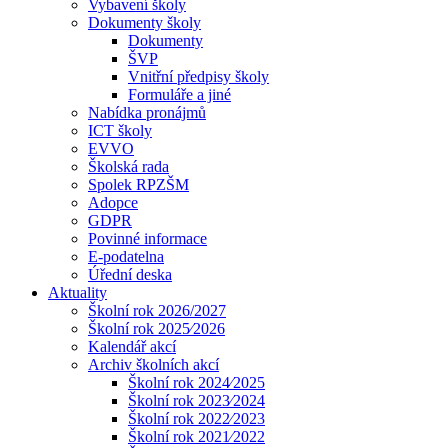
Vybavení školy
Dokumenty školy
Dokumenty
ŠVP
Vnitřní předpisy školy
Formuláře a jiné
Nabídka pronájmů
ICT školy
EVVO
Školská rada
Spolek RPZŠM
Adopce
GDPR
Povinné informace
E-podatelna
Úřední deska
Aktuality
Školní rok 2026/2027
Školní rok 2025⁄2026
Kalendář akcí
Archiv školních akcí
Školní rok 2024⁄2025
Školní rok 2023⁄2024
Školní rok 2022⁄2023
Školní rok 2021⁄2022